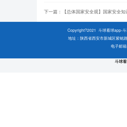
下一篇：【总体国家安全观】国家安全知
Copyright?2021 斗球看球ap
地址：陕西省西安市新城区紫铭路161
电子邮箱：s
斗球看