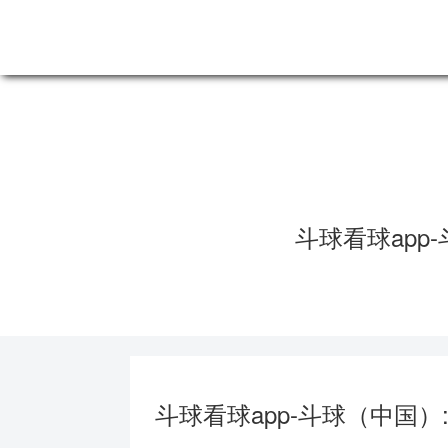
斗球看球app-斗球（中国）
斗球看球app
INTEGR
斗球看球app-斗球（中国）