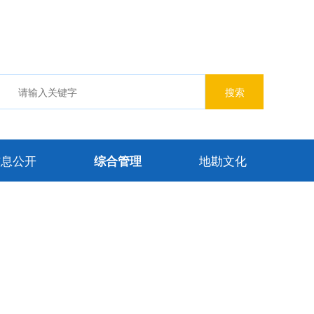
信息公开
地勘文化
综合管理