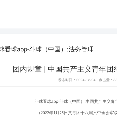
球看球app-斗球（中国）:法务管理
团内规章 | 中国共产主义青年
发布时间：2024-12-04 点击量：
斗球看球app-斗球（中国）:
中国共产主义青
（
2022
年
月
日共青团十八届六中全会审
1
25