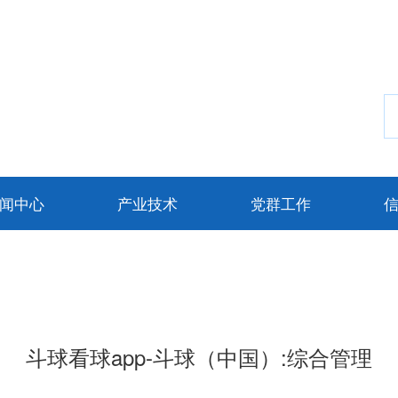
闻中心
产业技术
党群工作
斗球看球app-斗球（中国）:综合管理
INTEGRATED MANAGEMENT