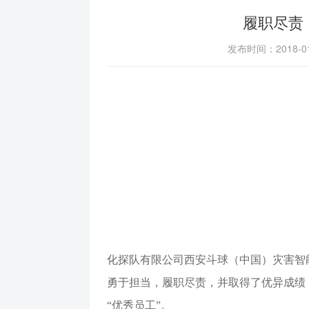
履职尽责
发布时间：2018-
化探队有限公司西安斗球（中国）灾害智
勇于担当，履职尽责，并取得了优异成绩，
“优秀员工”。