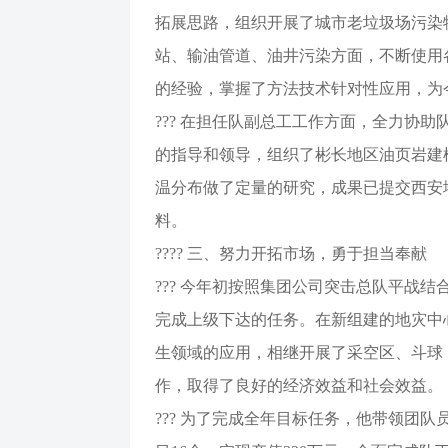
拓展思路，组织开展了城市老垃圾场污染
站、输油管道、油井污染方面，不断使用
的经验，掌握了方法技术针对性应用，为
??? 在担任队副总工工作方面，全力协
的指导和领导，组织了彬长地区油页岩建
温分布做了定量的研究，成果已提交西安
料。
???? 三、努力开拓市场，勇于担当奉献
??? 今年初按照集团公司突击总队平战
完成上级下达的任务。在新组建的地灾中
生领域的应用，相继开展了采空区、斗球
作，取得了良好的经济效益和社会效益。
??? 为了完成全年目标任务，他带领团队